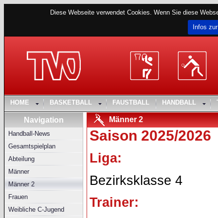
Diese Webseite verwendet Cookies. Wenn Sie diese Websei
Infos zur
HOME
BASKETBALL
FAUSTBALL
HANDBALL
Männer 2
Navigation
Saison 2025/2026
Handball-News
Gesamtspielplan
Liga:
Abteilung
Männer
Bezirksklasse 4
Männer 2
Frauen
Trainer:
Weibliche C-Jugend