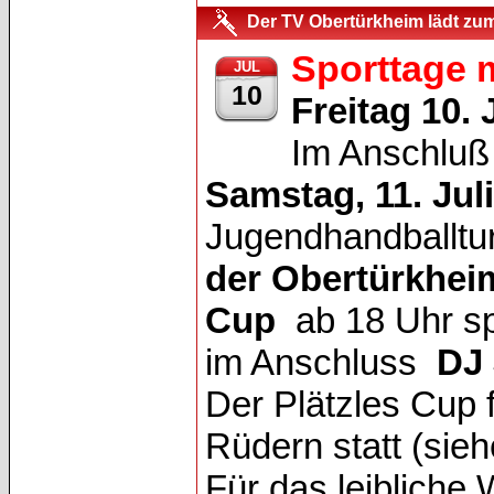
Der TV Obertürkheim lädt zum 
Sporttage m
JUL
10
Freitag 10. 
Im Anschlu
Samstag, 11. Jul
Jugendhandballtu
der Obertürkhei
Cup
ab 18 Uhr sp
im Anschluss
DJ 
Der Plätzles Cup 
Rüdern statt (si
Für das leibliche 