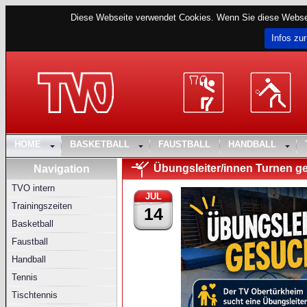
Diese Webseite verwendet Cookies. Wenn Sie diese Websei
Infos zur
HOME
BASKETBALL
FAUSTBALL
HANDBALL
Übungsleiter/innen Turnen g
Navigation
TVO intern
JUL
Trainingszeiten
14
Basketball
Faustball
Handball
Tennis
Tischtennis