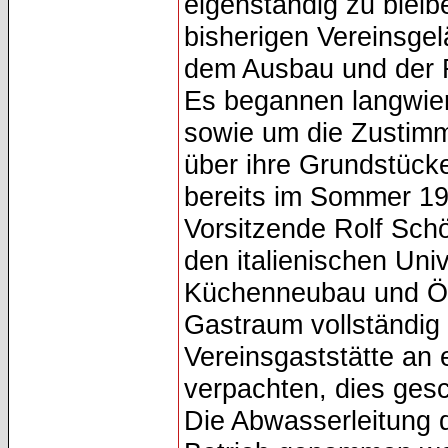
eigenständig zu bleib
bisherigen Vereinsgel
dem Ausbau und der 
Es begannen langwie
sowie um die Zustimm
über ihre Grundstück
bereits im Sommer 1
Vorsitzende Rolf Sch
den italienischen Un
Küchenneubau und Öl
Gastraum vollständig 
Vereinsgaststätte an e
verpachten, dies ges
Die Abwasserleitung d