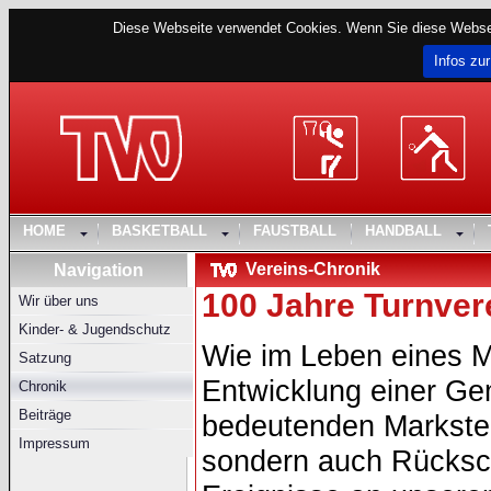
Diese Webseite verwendet Cookies. Wenn Sie diese Websei
Infos zur
HOME
BASKETBALL
FAUSTBALL
HANDBALL
Vereins-Chronik
Navigation
100 Jahre Turnver
Wir über uns
Kinder- & Jugendschutz
Wie im Leben eines M
Satzung
Entwicklung einer Gem
Chronik
Beiträge
bedeutenden Markste
Impressum
sondern auch Rücksch