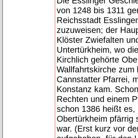
Die Esslinger Geschl
von 1248 bis 1311 ge
Reichsstadt Esslingen
zuzuweisen; der Haupt
Klöster Zwiefalten u
Untertürkheim, wo die
Kirchlich gehörte Ob
Wallfahrtskirche zum 
Cannstatter Pfarrei, 
Konstanz kam. Schon f
Rechten und einem Pf
schon 1386 heißt es
Obertürkheim pfärrig s
war. (Erst kurz vor 