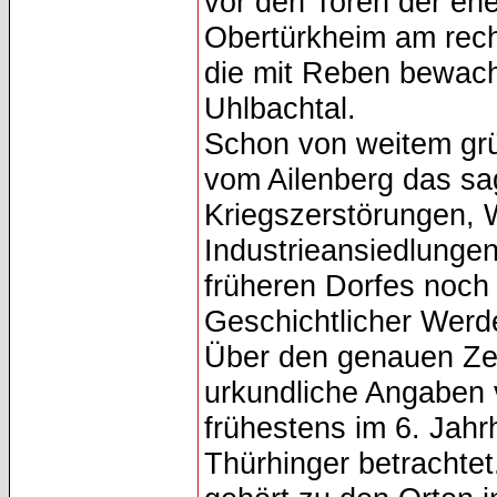
vor den Toren der ehe
Obertürkheim am rec
die mit Reben bewac
Uhlbachtal.
Schon von weitem grü
vom Ailenberg das s
Kriegszerstörungen,
Industrieansiedlungen
früheren Dorfes noch
Geschichtlicher Wer
Über den genauen Zei
urkundliche Angaben 
frühestens im 6. Jah
Thürhinger betrachtet.