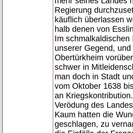
mehr seines Landes mä
Regierung durchzuse
käuflich überlassen w
halb denen von Essli
Im schmalkaldischen K
unserer Gegend, und d
Obertürkheim vorüberg
schwer in Mitleidensch
man doch in Stadt un
vom Oktober 1638 bis
an Kriegskontribution
Verödung des Landes 
Kaum hatten die Wund
geschlagen, zu vern