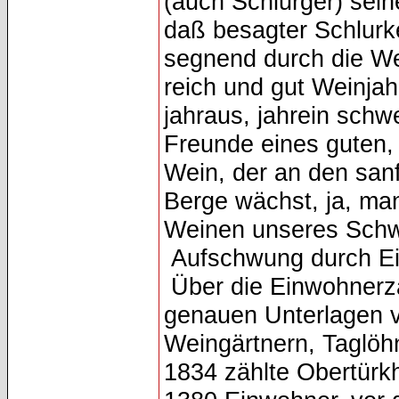
(auch Schlurger) seine
daß besagter Schlurke
segnend durch die We
reich und gut Weinjahr
jahraus, jahrein sch
Freunde eines guten, 
Wein, der an den san
Berge wächst, ja, ma
Weinen unseres Schw
Aufschwung durch E
Über die Einwohnerza
genauen Unterlagen v
Weingärtnern, Taglö
1834 zählte Obertürk