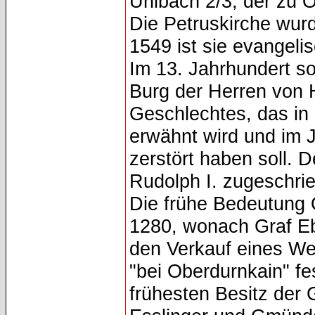
Uhlbach 2/3, der zu O
Die Petruskirche wurd
1549 ist sie evangeli
Im 13. Jahrhundert so
Burg der Herren von 
Geschlechtes, das in
erwähnt wird und im 
zerstört haben soll. 
Rudolph I. zugeschri
Die frühe Bedeutung 
1280, wonach Graf E
den Verkauf eines Wei
"bei Oberdurnkain" f
frühesten Besitz der 