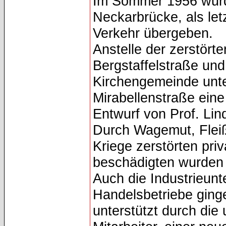
Im Sommer 1956 wurd
Neckarbrücke, als let
Verkehr übergeben.
Anstelle der zerstört
Bergstaffelstraße und
Kirchengemeinde unt
Mirabellenstraße ein
Entwurf von Prof. Lin
Durch Wagemut, Fleiß
Kriege zerstörten pri
beschädigten wurden 
Auch die Industrieun
Handelsbetriebe ginge
unterstützt durch die