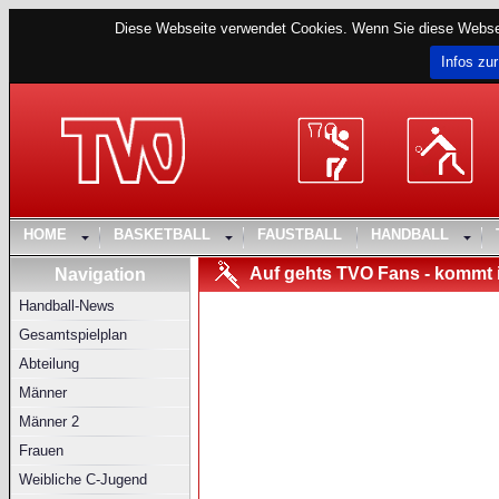
Diese Webseite verwendet Cookies. Wenn Sie diese Websei
Infos zur
HOME
BASKETBALL
FAUSTBALL
HANDBALL
Auf gehts TVO Fans - kommt in
Navigation
Handball-News
Gesamtspielplan
Abteilung
Männer
Männer 2
Frauen
Weibliche C-Jugend