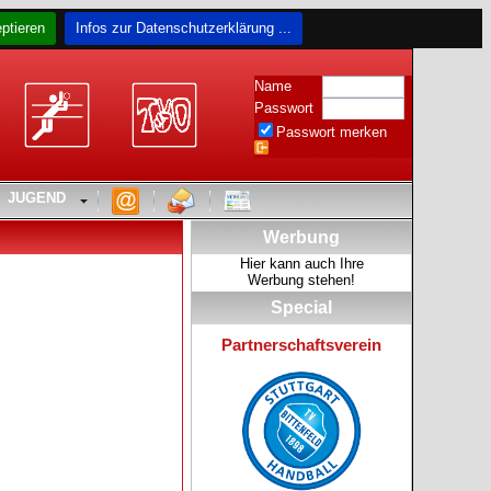
ptieren
Infos zur Datenschutzerklärung ...
Name
Passwort
Passwort merken
JUGEND
Werbung
Hier kann auch Ihre
Werbung stehen!
Special
Partnerschaftsverein