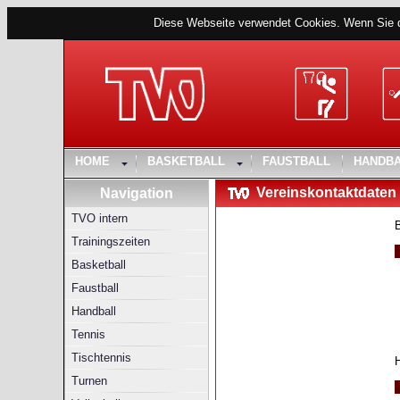
Diese Webseite verwendet Cookies. Wenn Sie 
HOME
BASKETBALL
FAUSTBALL
HANDB
Vereinskontaktdaten
Navigation
TVO intern
Trainingszeiten
Basketball
Faustball
Handball
Tennis
Tischtennis
Turnen